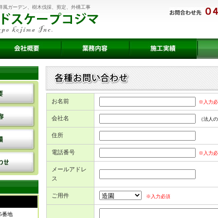
洋風ガーデン、樹木伐採、剪定、外構工事
お名前
※入力必
会社名
（法人の
住所
電話番号
※入力必
メールアドレ
ス
ご用件
※入力必須
5番地