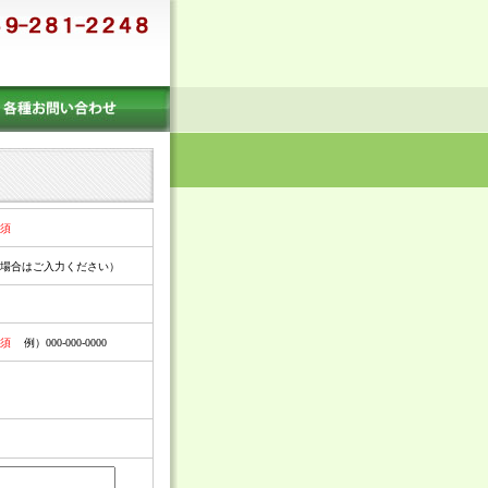
須
場合はご入力ください）
須
例）000-000-0000